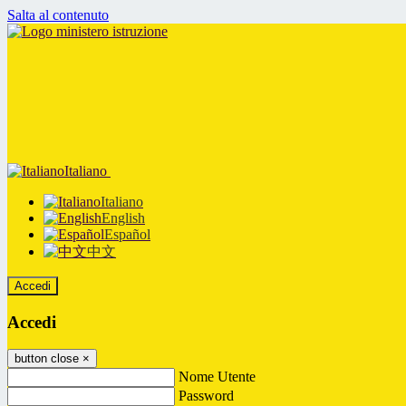
Salta al contenuto
Italiano
Italiano
English
Español
中文
Accedi
Accedi
button close
×
Nome Utente
Password