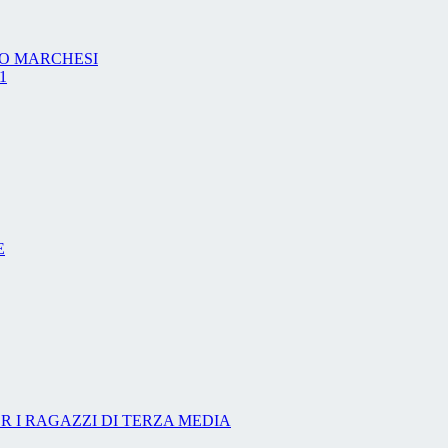
ERO MARCHESI
1
E
R I RAGAZZI DI TERZA MEDIA