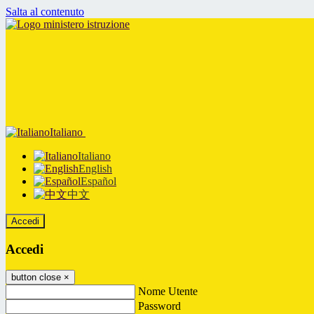
Salta al contenuto
Italiano
Italiano
English
Español
中文
Accedi
Accedi
button close
×
Nome Utente
Password