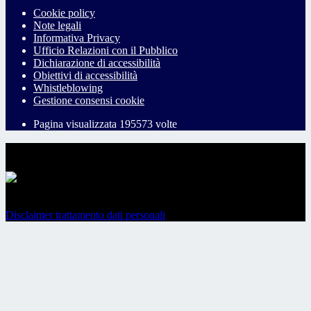
Cookie policy
Note legali
Informativa Privacy
Ufficio Relazioni con il Pubblico
Dichiarazione di accessibilità
Obiettivi di accessibilità
Whistleblowing
Gestione consensi cookie
Pagina visualizzata
195573
volte
Sezione Copyright
Copyright 2026 | Engineered and powered by Gruppo Spaggiari
Parma S.p.A. | Divisione Publishing & New Social Media
Disclaimer trattamento dati personali