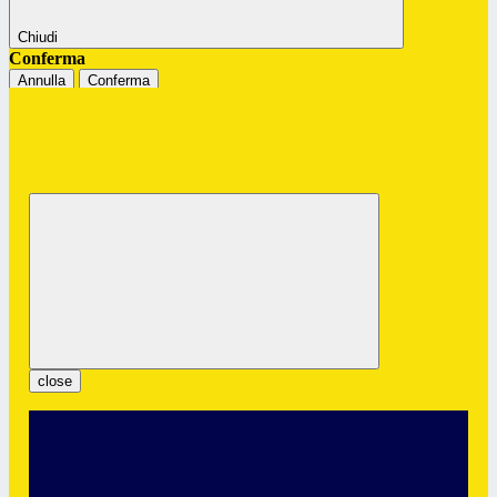
Chiudi
Conferma
Annulla
Conferma
Istituto Professionale Statale "G.
Colombatto"
Servizi per l’Enogastronomia e l’Ospitalità Alberghiera
close