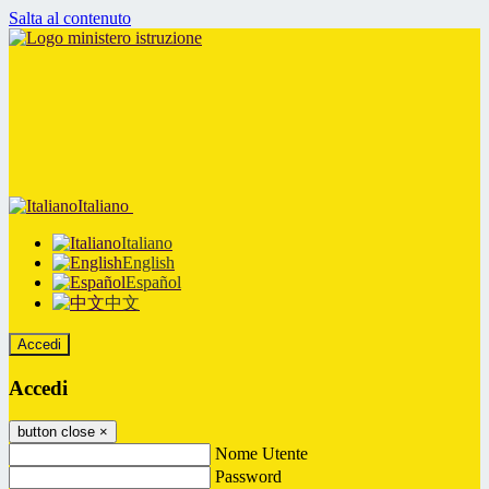
Salta al contenuto
Italiano
Italiano
English
Español
中文
Accedi
Accedi
button close
×
Nome Utente
Password