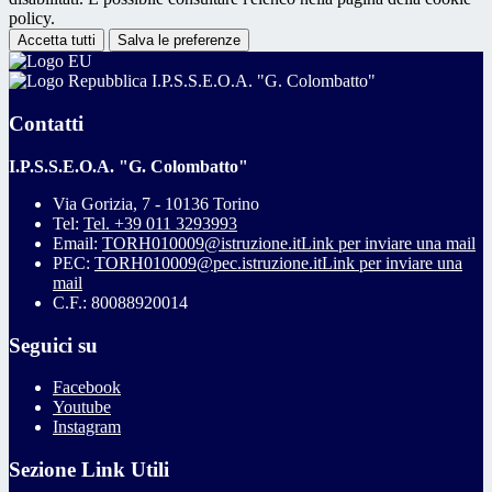
policy.
Accetta tutti
Salva le preferenze
I.P.S.S.E.O.A. "G. Colombatto"
Contatti
I.P.S.S.E.O.A. "G. Colombatto"
Via Gorizia, 7 - 10136 Torino
Tel:
Tel. +39 011 3293993
Email:
TORH010009@istruzione.it
Link per inviare una mail
PEC:
TORH010009@pec.istruzione.it
Link per inviare una
mail
C.F.: 80088920014
Seguici su
Facebook
Youtube
Instagram
Sezione Link Utili