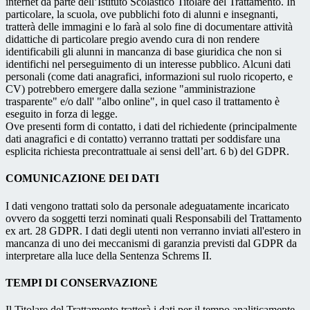
internet da parte dell’Istituto Scolastico Titolare del Trattamento. In
particolare, la scuola, ove pubblichi foto di alunni e insegnanti,
tratterà delle immagini e lo farà al solo fine di documentare attività
didattiche di particolare pregio avendo cura di non rendere
identificabili gli alunni in mancanza di base giuridica che non si
identifichi nel perseguimento di un interesse pubblico. Alcuni dati
personali (come dati anagrafici, informazioni sul ruolo ricoperto, e
CV) potrebbero emergere dalla sezione "amministrazione
trasparente" e/o dall' "albo online", in quel caso il trattamento è
eseguito in forza di legge.
Ove presenti form di contatto, i dati del richiedente (principalmente
dati anagrafici e di contatto) verranno trattati per soddisfare una
esplicita richiesta precontrattuale ai sensi dell’art. 6 b) del GDPR.
COMUNICAZIONE DEI DATI
I dati vengono trattati solo da personale adeguatamente incaricato
ovvero da soggetti terzi nominati quali Responsabili del Trattamento
ex art. 28 GDPR. I dati degli utenti non verranno inviati all'estero in
mancanza di uno dei meccanismi di garanzia previsti dal GDPR da
interpretare alla luce della Sentenza Schrems II.
TEMPI DI CONSERVAZIONE
Il Titolare del Trattamento tratterà i dati per il tempo analiticamente