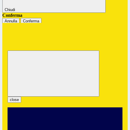
Chiudi
Conferma
Annulla
Conferma
Istituto Professionale Statale "G.
Colombatto"
Servizi per l’Enogastronomia e l’Ospitalità Alberghiera
close