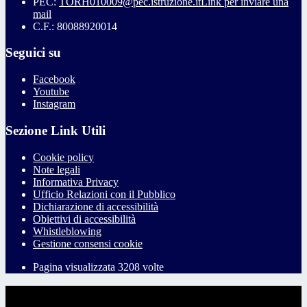
PEC:
TORH010009@pec.istruzione.it
Link per inviare una
mail
C.F.: 80088920014
Seguici su
Facebook
Youtube
Instagram
Sezione Link Utili
Cookie policy
Note legali
Informativa Privacy
Ufficio Relazioni con il Pubblico
Dichiarazione di accessibilità
Obiettivi di accessibilità
Whistleblowing
Gestione consensi cookie
Pagina visualizzata
3208
volte
Sezione Copyright