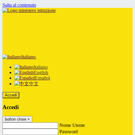
Salta al contenuto
Italiano
Italiano
English
Español
中文
Accedi
Accedi
button close
×
Nome Utente
Password