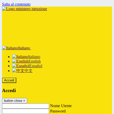
Salta al contenuto
Italiano
Italiano
English
Español
中文
Accedi
Accedi
button close
×
Nome Utente
Password