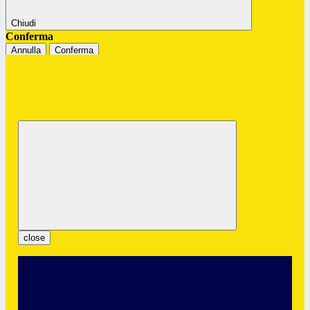
Chiudi
Conferma
Annulla
Conferma
Istituto Professionale Statale "G.
Colombatto"
Servizi per l’Enogastronomia e l’Ospitalità Alberghiera
close