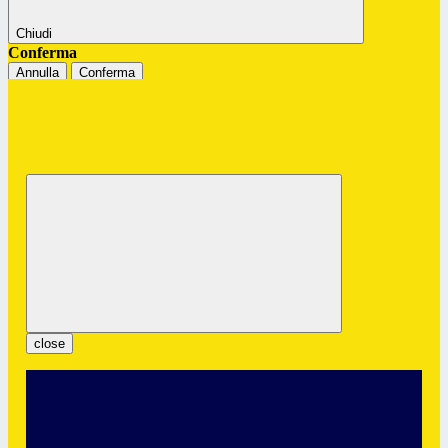
Chiudi
Conferma
Annulla
Conferma
Istituto Professionale Statale "G.
Colombatto"
Servizi per l’Enogastronomia e l’Ospitalità Alberghiera
close