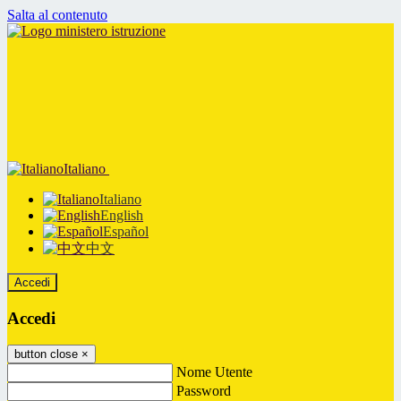
Salta al contenuto
Italiano
Italiano
English
Español
中文
Accedi
Accedi
button close
×
Nome Utente
Password