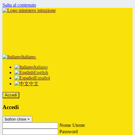
Salta al contenuto
Italiano
Italiano
English
Español
中文
Accedi
Accedi
button close
×
Nome Utente
Password