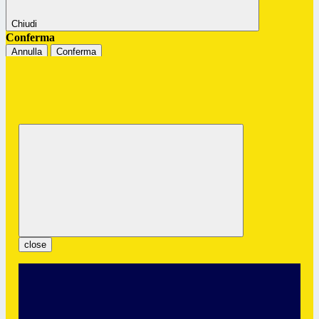
Chiudi
Conferma
Annulla
Conferma
Istituto Professionale Statale "G.
Colombatto"
Servizi per l’Enogastronomia e l’Ospitalità Alberghiera
close