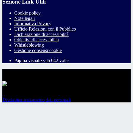
Sezione Link Utili
Cookie policy
Note legali
Informativa Privacy
Ufficio Relazioni con il Pubblico
Dichiarazione di accessibilità
Obiettivi di accessibilità
Whistleblowing
Gestione consensi cookie
Pagina visualizzata
642
volte
Sezione Copyright
Copyright 2026 | Engineered and powered by Gruppo Spaggiari
Parma S.p.A. | Divisione Publishing & New Social Media
Disclaimer trattamento dati personali