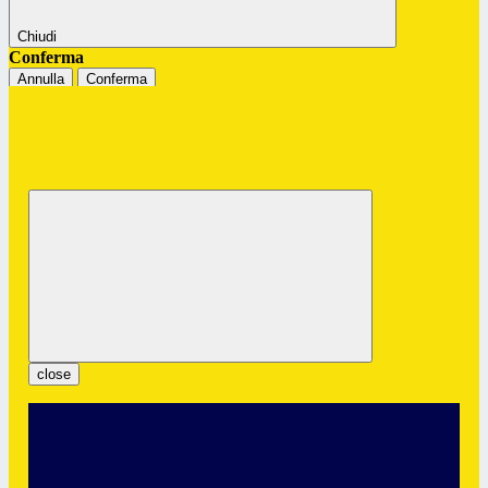
Chiudi
Conferma
Annulla
Conferma
Istituto Professionale Statale "G.
Colombatto"
Servizi per l’Enogastronomia e l’Ospitalità Alberghiera
close