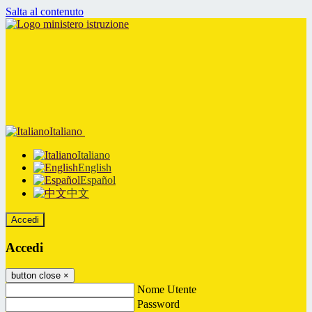
Salta al contenuto
Italiano
Italiano
English
Español
中文
Accedi
Accedi
button close
×
Nome Utente
Password