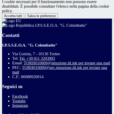
I cookie necessari per il funzionamento non possono essere
disabilitati. È possibile consultare l'elenco nella pagina della cookie
policy.
Accetta tutti
Salva le preferenze
I.P.S.S.E.O.A. "G. Colombatto"
Contatti
I.P.S.S.E.O.A. "G. Colombatto"
Via Gorizia, 7 - 10136 Torino
Tel:
Tel. +39 011 3293993
Email:
TORH010009@istruzione.it
Link per inviare una mail
PEC:
TORH010009@pec.istruzione.it
Link per inviare una
mail
C.F.: 80088920014
Seguici su
Facebook
Youtube
Instagram