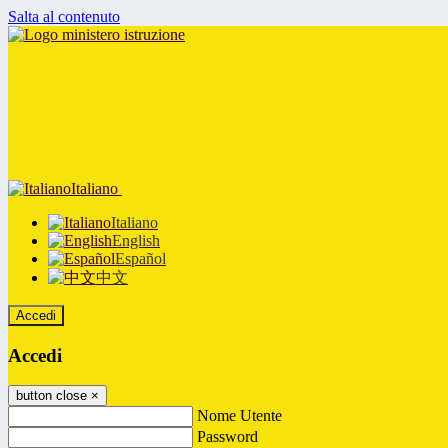
Salta al contenuto
Italiano
Italiano
English
Español
中文
Accedi
Accedi
button close
×
Nome Utente
Password