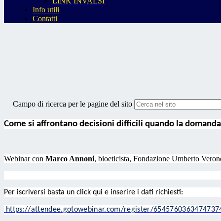
LINK INVALSI
Info utili
Contatti
Campo di ricerca per le pagine del sito
Come si affrontano decisioni difficili quando la domanda 
Webinar c
on
Marco Annoni
, bioeticista, Fondazione Umberto Verone
Per iscriversi basta un click qui e inserire i dati richiesti:
https://attendee.gotowebinar.com/register/6545760363474737