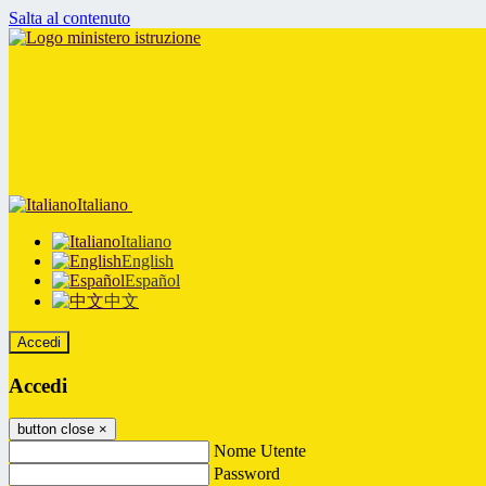
Salta al contenuto
Italiano
Italiano
English
Español
中文
Accedi
Accedi
button close
×
Nome Utente
Password