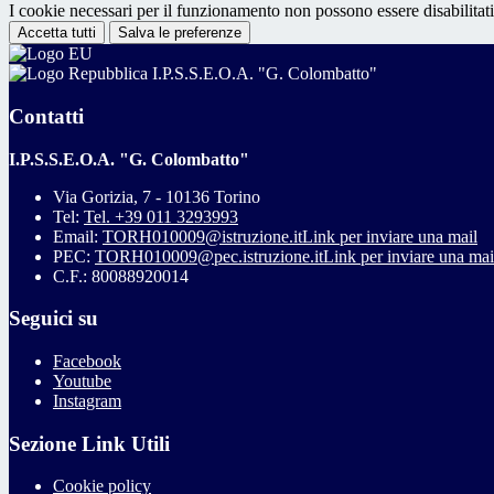
I cookie necessari per il funzionamento non possono essere disabilitati.
Accetta tutti
Salva le preferenze
I.P.S.S.E.O.A. "G. Colombatto"
Contatti
I.P.S.S.E.O.A. "G. Colombatto"
Via Gorizia, 7 - 10136 Torino
Tel:
Tel. +39 011 3293993
Email:
TORH010009@istruzione.it
Link per inviare una mail
PEC:
TORH010009@pec.istruzione.it
Link per inviare una mai
C.F.: 80088920014
Seguici su
Facebook
Youtube
Instagram
Sezione Link Utili
Cookie policy