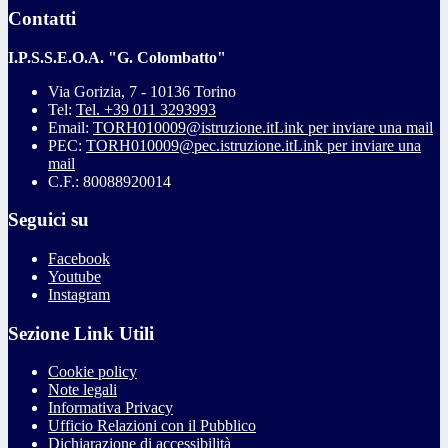
Contatti
I.P.S.S.E.O.A. "G. Colombatto"
Via Gorizia, 7 - 10136 Torino
Tel:
Tel. +39 011 3293993
Email:
TORH010009@istruzione.it
Link per inviare una mail
PEC:
TORH010009@pec.istruzione.it
Link per inviare una
mail
C.F.: 80088920014
Seguici su
Facebook
Youtube
Instagram
Sezione Link Utili
Cookie policy
Note legali
Informativa Privacy
Ufficio Relazioni con il Pubblico
Dichiarazione di accessibilità