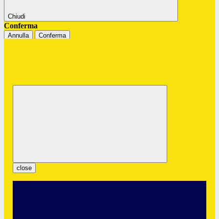
Chiudi
Conferma
Annulla
Conferma
Istituto Professionale Statale "G.
Colombatto"
Servizi per l’Enogastronomia e l’Ospitalità Alberghiera
close