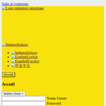
Salta al contenuto
Italiano
Italiano
English
Español
中文
Accedi
Accedi
button close
×
Nome Utente
Password