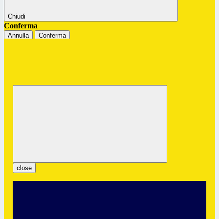
Chiudi
Conferma
Annulla
Conferma
Istituto Professionale Statale "G.
Colombatto"
Servizi per l’Enogastronomia e l’Ospitalità Alberghiera
close