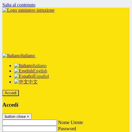
Salta al contenuto
Italiano
Italiano
English
Español
中文
Accedi
Accedi
button close
×
Nome Utente
Password