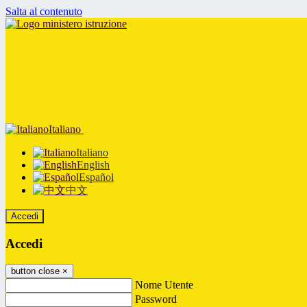
Salta al contenuto
Italiano
Italiano
English
Español
中文
Accedi
Accedi
button close
×
Nome Utente
Password