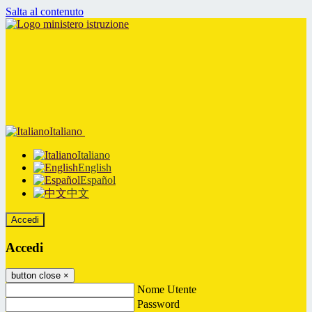
Salta al contenuto
Italiano
Italiano
English
Español
中文
Accedi
Accedi
button close
×
Nome Utente
Password