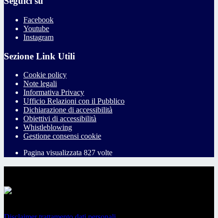
Seguici su
Facebook
Youtube
Instagram
Sezione Link Utili
Cookie policy
Note legali
Informativa Privacy
Ufficio Relazioni con il Pubblico
Dichiarazione di accessibilità
Obiettivi di accessibilità
Whistleblowing
Gestione consensi cookie
Pagina visualizzata
827
volte
Sezione Copyright
Copyright 2026 | Engineered and powered by Gruppo Spaggiari
Parma S.p.A. | Divisione Publishing & New Social Media
Disclaimer trattamento dati personali