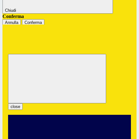
Chiudi
Conferma
Annulla
Conferma
Istituto Professionale Statale "G.
Colombatto"
Servizi per l’Enogastronomia e l’Ospitalità Alberghiera
close