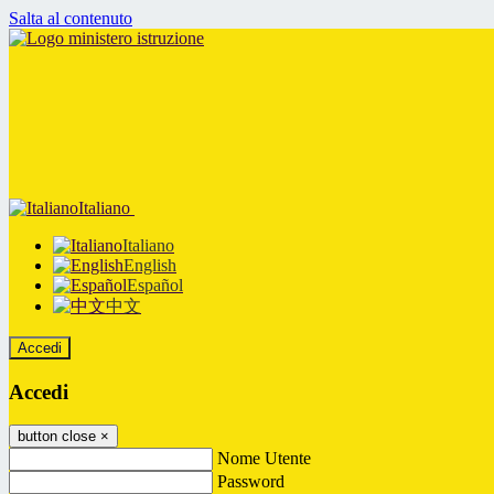
Salta al contenuto
Italiano
Italiano
English
Español
中文
Accedi
Accedi
button close
×
Nome Utente
Password