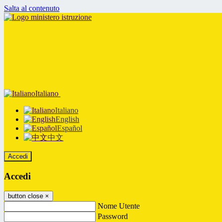
Salta al contenuto
Italiano
Italiano
English
Español
中文
Accedi
Accedi
button close
×
Nome Utente
Password