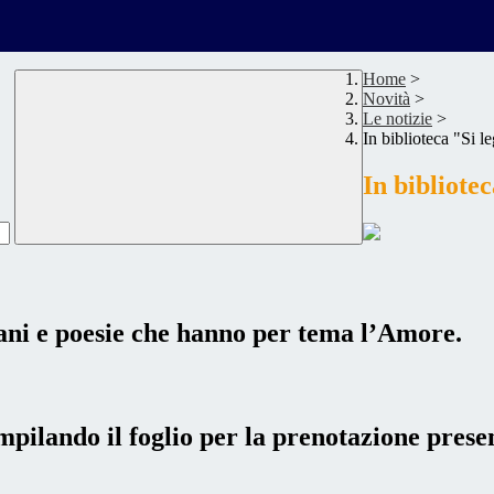
Home
>
Novità
>
Le notizie
>
In biblioteca "Si l
In bibliote
brani e poesie che hanno per tema l’Amore.
ompilando il foglio per la prenotazione presen