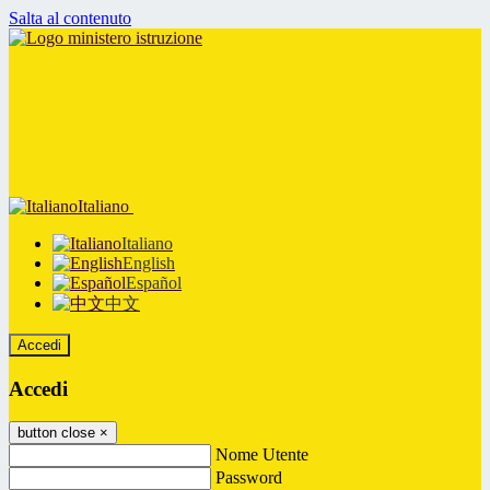
Salta al contenuto
Italiano
Italiano
English
Español
中文
Accedi
Accedi
button close
×
Nome Utente
Password