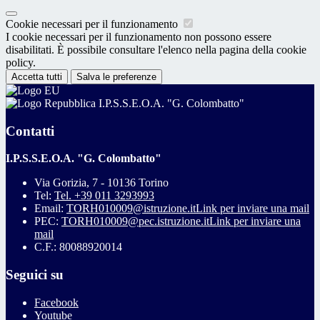
Cookie necessari per il funzionamento
I cookie necessari per il funzionamento non possono essere
disabilitati. È possibile consultare l'elenco nella pagina della cookie
policy.
Accetta tutti
Salva le preferenze
I.P.S.S.E.O.A. "G. Colombatto"
Contatti
I.P.S.S.E.O.A. "G. Colombatto"
Via Gorizia, 7 - 10136 Torino
Tel:
Tel. +39 011 3293993
Email:
TORH010009@istruzione.it
Link per inviare una mail
PEC:
TORH010009@pec.istruzione.it
Link per inviare una
mail
C.F.: 80088920014
Seguici su
Facebook
Youtube