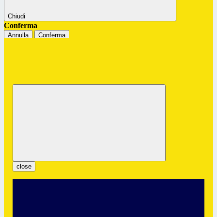
Chiudi
Conferma
Annulla
Conferma
Istituto Professionale Statale "G.
Colombatto"
Servizi per l’Enogastronomia e l’Ospitalità Alberghiera
close