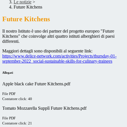
Le notizie
>
Future Kitchens
Future Kitchens
Il nostro Istituto è uno dei partner del progetto europeo "Future
Kitchens" che coinvolge altri quattro istituti alberghieri di paesi
differenti.
Maggiori dettagli sono disponibili al seguente link:
https://www.delice-network.
com/activities/Projects/
thursday-01-
september-2022_
social-sustainable-skills-for-
culinary-trainees
Allegati
Apple black cake Future Kitchens.pdf
File PDF
Contatore click: 40
Tomato Mozzarella Supplì Future Kitchens.pdf
File PDF
Contatore click: 21