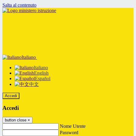
Salta al contenuto
Italiano
Italiano
English
Español
中文
Accedi
Accedi
button close
×
Nome Utente
Password