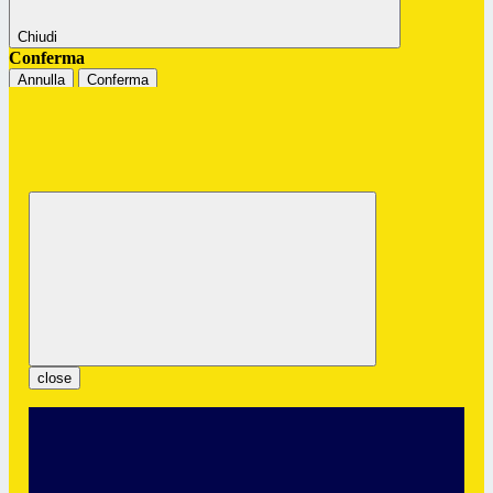
Chiudi
Conferma
Annulla
Conferma
Istituto Professionale Statale "G.
Colombatto"
Servizi per l’Enogastronomia e l’Ospitalità Alberghiera
close