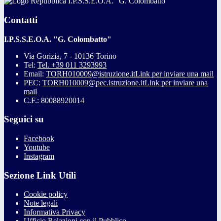
I.P.S.S.E.O.A. "G. Colombatto"
Contatti
I.P.S.S.E.O.A. "G. Colombatto"
Via Gorizia, 7 - 10136 Torino
Tel:
Tel. +39 011 3293993
Email:
TORH010009@istruzione.it
Link per inviare una mail
PEC:
TORH010009@pec.istruzione.it
Link per inviare una
mail
C.F.: 80088920014
Seguici su
Facebook
Youtube
Instagram
Sezione Link Utili
Cookie policy
Note legali
Informativa Privacy
Ufficio Relazioni con il Pubblico