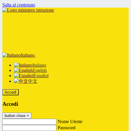
Salta al contenuto
Italiano
Italiano
English
Español
中文
Accedi
Accedi
button close
×
Nome Utente
Password