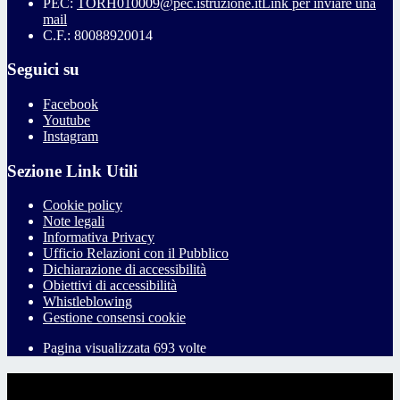
PEC:
TORH010009@pec.istruzione.it
Link per inviare una
mail
C.F.: 80088920014
Seguici su
Facebook
Youtube
Instagram
Sezione Link Utili
Cookie policy
Note legali
Informativa Privacy
Ufficio Relazioni con il Pubblico
Dichiarazione di accessibilità
Obiettivi di accessibilità
Whistleblowing
Gestione consensi cookie
Pagina visualizzata
693
volte
Sezione Copyright