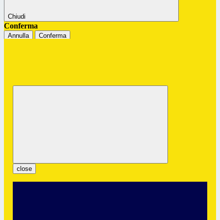
Chiudi
Conferma
Annulla
Conferma
Istituto Professionale Statale "G.
Colombatto"
Servizi per l’Enogastronomia e l’Ospitalità Alberghiera
close