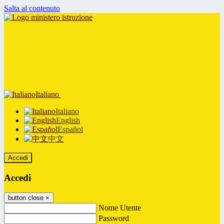
Salta al contenuto
Italiano
Italiano
English
Español
中文
Accedi
Accedi
button close
×
Nome Utente
Password