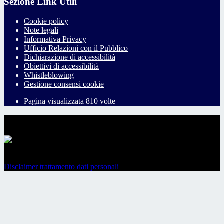
Sezione Link Utili
Cookie policy
Note legali
Informativa Privacy
Ufficio Relazioni con il Pubblico
Dichiarazione di accessibilità
Obiettivi di accessibilità
Whistleblowing
Gestione consensi cookie
Pagina visualizzata
810
volte
Sezione Copyright
Copyright 2026 | Engineered and powered by Gruppo Spaggiari
Parma S.p.A. | Divisione Publishing & New Social Media
Disclaimer trattamento dati personali