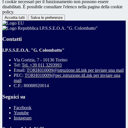
I cookie necessari per il funzionamento non possono essere
disabilitati. È possibile consultare l'elenco nella pagina della cookie
policy.
Accetta tutti
Salva le preferenze
I.P.S.S.E.O.A. "G. Colombatto"
Contatti
I.P.S.S.E.O.A. "G. Colombatto"
Via Gorizia, 7 - 10136 Torino
Tel:
Tel. +39 011 3293993
Email:
TORH010009@istruzione.it
Link per inviare una mail
PEC:
TORH010009@pec.istruzione.it
Link per inviare una
mail
C.F.: 80088920014
Seguici su
Facebook
Youtube
Instagram