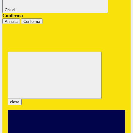
Chiudi
Conferma
Annulla
Conferma
Istituto Professionale Statale "G.
Colombatto"
Servizi per l’Enogastronomia e l’Ospitalità Alberghiera
close