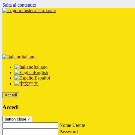
Salta al contenuto
Italiano
Italiano
English
Español
中文
Accedi
Accedi
button close
×
Nome Utente
Password