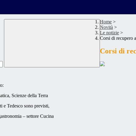
Home
>
Novità
>
Le notizie
>
Corsi di recupero 
Corsi di re
o:
atica, Scienze della Terra
ti e Tedesco sono previsti,
ogastronomia – settore Cucina