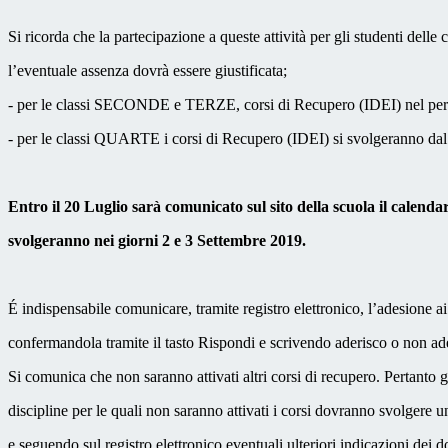
Si ricorda che la partecipazione a queste attività per gli studenti delle 
l’eventuale assenza dovrà essere giustificata;
- per le classi SECONDE e TERZE, corsi di Recupero (IDEI) nel peri
- per le classi QUARTE i corsi di Recupero (IDEI) si svolgeranno dal
Entro il 20 Luglio sarà comunicato sul sito della scuola il calendari
svolgeranno nei giorni 2 e 3 Settembre 2019.
É indispensabile comunicare, tramite registro elettronico, l’adesione ai
confermandola tramite il tasto Rispondi e scrivendo aderisco o non ad
Si comunica che non saranno attivati altri corsi di recupero. Pertanto g
discipline per le quali non saranno attivati i corsi dovranno svolgere 
e seguendo sul registro elettronico eventuali ulteriori indicazioni dei d