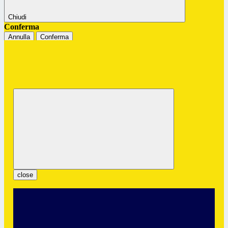
Chiudi
Conferma
Annulla
Conferma
Istituto Professionale Statale "G.
Colombatto"
Servizi per l’Enogastronomia e l’Ospitalità Alberghiera
close