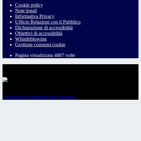
Cookie policy
Note legali
Informativa Privacy
Ufficio Relazioni con il Pubblico
Dichiarazione di accessibilità
Obiettivi di accessibilità
Whistleblowing
Gestione consensi cookie
Pagina visualizzata
4887
volte
Sezione Copyright
Copyright 2026 | Engineered and powered by Gruppo Spaggiari
Parma S.p.A. | Divisione Publishing & New Social Media
Disclaimer trattamento dati personali