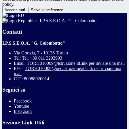
policy.
Accetta tutti
Salva le preferenze
I.P.S.S.E.O.A. "G. Colombatto"
Contatti
I.P.S.S.E.O.A. "G. Colombatto"
Via Gorizia, 7 - 10136 Torino
Tel:
Tel. +39 011 3293993
Email:
TORH010009@istruzione.it
Link per inviare una mail
PEC:
TORH010009@pec.istruzione.it
Link per inviare una
mail
C.F.: 80088920014
Seguici su
Facebook
Youtube
Instagram
Sezione Link Utili