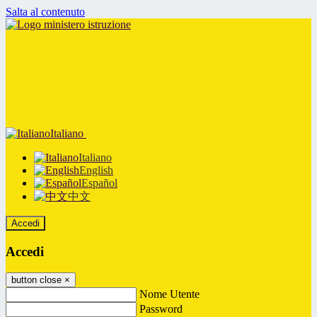
Salta al contenuto
Italiano
Italiano
English
Español
中文
Accedi
Accedi
button close
×
Nome Utente
Password