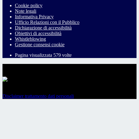
Cookie policy
Note legali
Informativa Privacy
Ufficio Relazioni con il Pubblico
Dichiarazione di accessibilità
Obiettivi di accessibilità
Whistleblowing
Gestione consensi cookie
Pagina visualizzata
579
volte
Sezione Copyright
Copyright 2026 | Engineered and powered by Gruppo Spaggiari
Parma S.p.A. | Divisione Publishing & New Social Media
Disclaimer trattamento dati personali