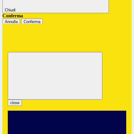
Chiudi
Conferma
Annulla
Conferma
Istituto Professionale Statale "G.
Colombatto"
Servizi per l’Enogastronomia e l’Ospitalità Alberghiera
close