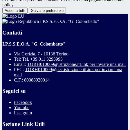
policy.
Accetta tutti
Salva le preferenze
I.P.S.S.E.O.A. "G. Colombatto"
Contatti
I.P.S.S.E.O.A. "G. Colombatto"
Via Gorizia, 7 - 10136 Torino
Tel:
Tel. +39 011 3293993
Email:
TORH010009@istruzione.it
Link per inviare una mail
PEC:
TORH010009@pec.istruzione.it
Link per inviare una
mail
C.F.: 80088920014
Seguici su
Facebook
Youtube
Instagram
Sezione Link Utili