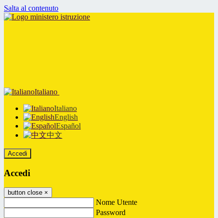
Salta al contenuto
Italiano
Italiano
English
Español
中文
Accedi
Accedi
button close
×
Nome Utente
Password