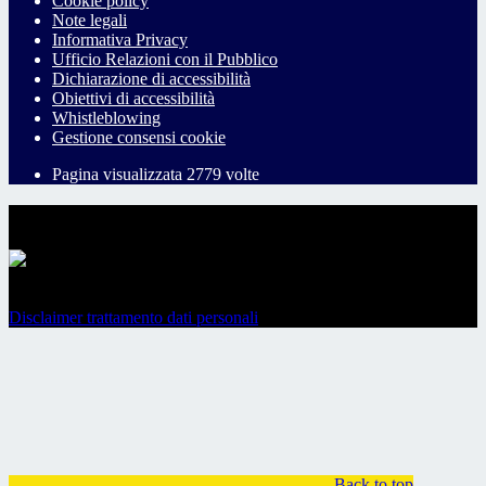
Cookie policy
Note legali
Informativa Privacy
Ufficio Relazioni con il Pubblico
Dichiarazione di accessibilità
Obiettivi di accessibilità
Whistleblowing
Gestione consensi cookie
Pagina visualizzata
2779
volte
Sezione Copyright
Copyright 2026 | Engineered and powered by Gruppo Spaggiari
Parma S.p.A. | Divisione Publishing & New Social Media
Disclaimer trattamento dati personali
Back to top