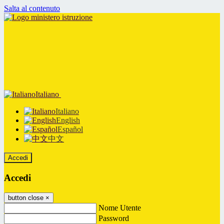
Salta al contenuto
Italiano
Italiano
English
Español
中文
Accedi
Accedi
button close
×
Nome Utente
Password