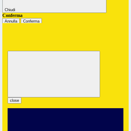
Chiudi
Conferma
Annulla
Conferma
Istituto Professionale Statale "G.
Colombatto"
Servizi per l’Enogastronomia e l’Ospitalità Alberghiera
close