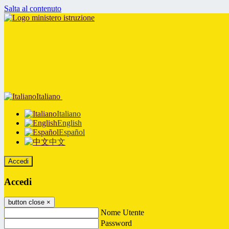
Salta al contenuto
Italiano
Italiano
English
Español
中文
Accedi
Accedi
button close
×
Nome Utente
Password