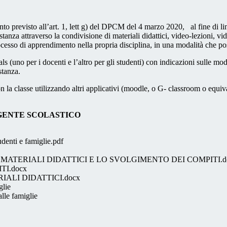
nto previsto all’art. 1, lett g) del DPCM del 4 marzo 2020, al fine di li
istanza attraverso la condivisione di materiali didattici, video-lezioni, vid
rocesso di apprendimento nella propria disciplina, in una modalità che po
als (uno per i docenti e l’altro per gli studenti) con indicazioni sulle mod
stanza.
con la classe utilizzando altri applicativi (moodle, o G- classroom o equi
LASTICO
denti e famiglie.pdf
MATERIALI DIDATTICI E LO SVOLGIMENTO DEI COMPITI.d
I.docx
ALI DIDATTICI.docx
glie
lle famiglie