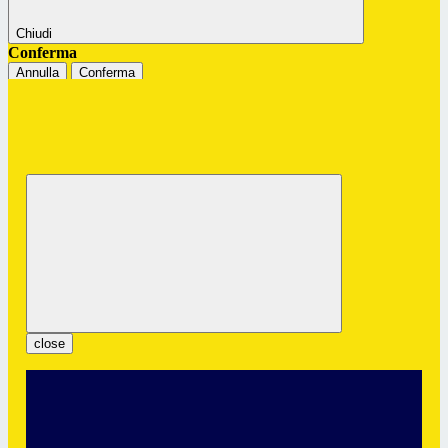
Chiudi
Conferma
Annulla
Conferma
Istituto Professionale Statale "G.
Colombatto"
Servizi per l’Enogastronomia e l’Ospitalità Alberghiera
close