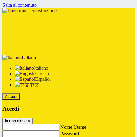
Salta al contenuto
Italiano
Italiano
English
Español
中文
Accedi
Accedi
button close
×
Nome Utente
Password