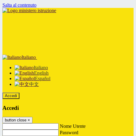
Salta al contenuto
Italiano
Italiano
English
Español
中文
Accedi
Accedi
button close
×
Nome Utente
Password