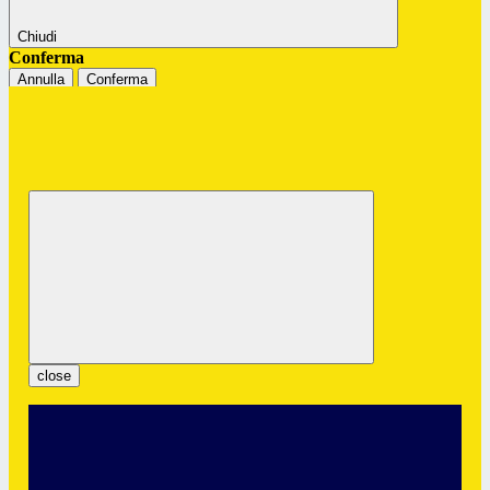
Chiudi
Conferma
Annulla
Conferma
Istituto Professionale Statale "G.
Colombatto"
Servizi per l’Enogastronomia e l’Ospitalità Alberghiera
close