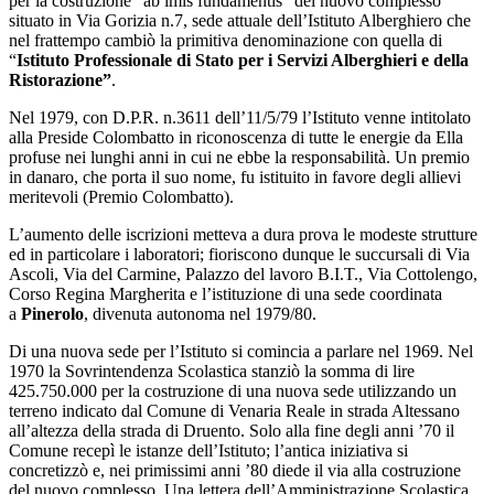
per la costruzione “ab imis fundamentis” del nuovo complesso
situato in Via Gorizia n.7, sede attuale dell’Istituto Alberghiero che
nel frattempo cambiò la primitiva denominazione con quella di
“
Istituto Professionale di Stato per i Servizi Alberghieri e della
Ristorazione”
.
Nel 1979, con D.P.R. n.3611 dell’11/5/79 l’Istituto venne intitolato
alla Preside Colombatto in riconoscenza di tutte le energie da Ella
profuse nei lunghi anni in cui ne ebbe la responsabilità. Un premio
in danaro, che porta il suo nome, fu istituito in favore degli allievi
meritevoli (Premio Colombatto).
L’aumento delle iscrizioni metteva a dura prova le modeste strutture
ed in particolare i laboratori; fioriscono dunque le succursali di Via
Ascoli, Via del Carmine, Palazzo del lavoro B.I.T., Via Cottolengo,
Corso Regina Margherita e l’istituzione di una sede coordinata
a
Pinerolo
, divenuta autonoma nel 1979/80.
Di una nuova sede per l’Istituto si comincia a parlare nel 1969. Nel
1970 la Sovrintendenza Scolastica stanziò la somma di lire
425.750.000 per la costruzione di una nuova sede utilizzando un
terreno indicato dal Comune di Venaria Reale in strada Altessano
all’altezza della strada di Druento. Solo alla fine degli anni ’70 il
Comune recepì le istanze dell’Istituto; l’antica iniziativa si
concretizzò e, nei primissimi anni ’80 diede il via alla costruzione
del nuovo complesso. Una lettera dell’Amministrazione Scolastica