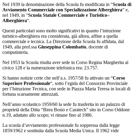
Nel 1939 la denominazione della Scuola fu modificata in “
Scuola di
Avviamento Commerciale con Specializzazione Alberghiera
” e,
nel 1949, in “
Scuola Statale Commerciale e Turistico–
Alberghiera
“.
Questi particolari sono molto significativi in quanto l’istruzione
turistico-alberghiera era considerata, già allora, affine a quella
commerciale e tecnica. La Direzione della Scuola fu affidata, dal
1949, alla prof.ssa
Giuseppina Colombatto
, docente di
computisteria.
Nel 1953 la Scuola risulta aver sede in Corso Regina Margherita al
civico 128 e la numerazione telefonica era: 23.757.
Si hanno notizie certe che nell’a.s. 1957/58 fu attivato un “
Corso
Superiore Professionale
“, sotto l’egida del Consorzio Provinciale
per l’Istruzione Tecnica, con sede in Piazza Maria Teresa in locali di
fortuna scarsamente attrezzati.
Nell’anno scolastico 1959/60 la sede fu trasferita in un palazzo di
proprietà della Ditta “Birra Bosio e Caratech” sito in Corso Oddone
n.19, adattato allo scopo; vi rimase fino al 1986.
La scuola d’avviamento professionale fu soppressa dalla legge
1859/1962 e sostituita dalla Scuola Media Unica. Il 1962 vide