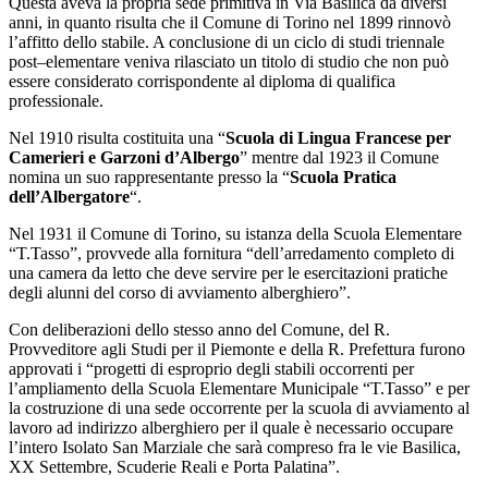
Questa aveva la propria sede primitiva in Via Basilica da diversi
anni, in quanto risulta che il Comune di Torino nel 1899 rinnovò
l’affitto dello stabile. A conclusione di un ciclo di studi triennale
post–elementare veniva rilasciato un titolo di studio che non può
essere considerato corrispondente al diploma di qualifica
professionale.
Nel 1910 risulta costituita una “
Scuola di Lingua Francese per
Camerieri e Garzoni d’Albergo
” mentre dal 1923 il Comune
nomina un suo rappresentante presso la “
Scuola Pratica
dell’Albergatore
“.
Nel 1931 il Comune di Torino, su istanza della Scuola Elementare
“T.Tasso”, provvede alla fornitura “dell’arredamento completo di
una camera da letto che deve servire per le esercitazioni pratiche
degli alunni del corso di avviamento alberghiero”.
Con deliberazioni dello stesso anno del Comune, del R.
Provveditore agli Studi per il Piemonte e della R. Prefettura furono
approvati i “progetti di esproprio degli stabili occorrenti per
l’ampliamento della Scuola Elementare Municipale “T.Tasso” e per
la costruzione di una sede occorrente per la scuola di avviamento al
lavoro ad indirizzo alberghiero per il quale è necessario occupare
l’intero Isolato San Marziale che sarà compreso fra le vie Basilica,
XX Settembre, Scuderie Reali e Porta Palatina”.