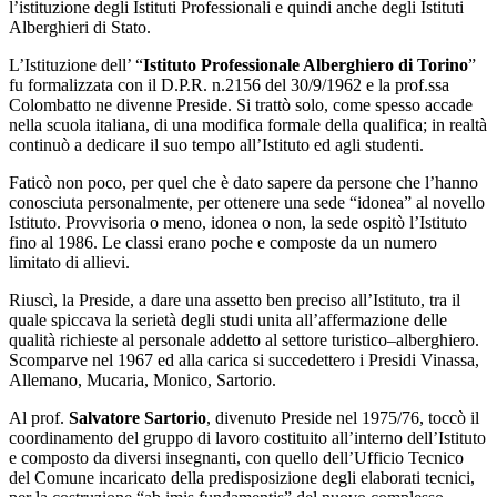
l’istituzione degli Istituti Professionali e quindi anche degli Istituti
Alberghieri di Stato.
L’Istituzione dell’ “
Istituto Professionale Alberghiero di Torino
”
fu formalizzata con il D.P.R. n.2156 del 30/9/1962 e la prof.ssa
Colombatto ne divenne Preside. Si trattò solo, come spesso accade
nella scuola italiana, di una modifica formale della qualifica; in realtà
continuò a dedicare il suo tempo all’Istituto ed agli studenti.
Faticò non poco, per quel che è dato sapere da persone che l’hanno
conosciuta personalmente, per ottenere una sede “idonea” al novello
Istituto. Provvisoria o meno, idonea o non, la sede ospitò l’Istituto
fino al 1986. Le classi erano poche e composte da un numero
limitato di allievi.
Riuscì, la Preside, a dare una assetto ben preciso all’Istituto, tra il
quale spiccava la serietà degli studi unita all’affermazione delle
qualità richieste al personale addetto al settore turistico–alberghiero.
Scomparve nel 1967 ed alla carica si succedettero i Presidi Vinassa,
Allemano, Mucaria, Monico, Sartorio.
Al prof.
Salvatore Sartorio
, divenuto Preside nel 1975/76, toccò il
coordinamento del gruppo di lavoro costituito all’interno dell’Istituto
e composto da diversi insegnanti, con quello dell’Ufficio Tecnico
del Comune incaricato della predisposizione degli elaborati tecnici,